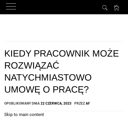
Przejdź
do
treści
KIEDY PRACOWNIK MOŻE
ROZWIĄZAĆ
NATYCHMIASTOWO
UMOWĘ O PRACĘ?
OPUBLIKOWANY DNIA
22 CZERWCA, 2023
PRZEZ
AF
Skip to main content
How Can We Help?