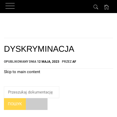
Przejdź
do
treści
DYSKRYMINACJA
OPUBLIKOWANY DNIA
12 MAJA, 2023
PRZEZ
AF
Skip to main content
How Can We Help?
ПОШУК