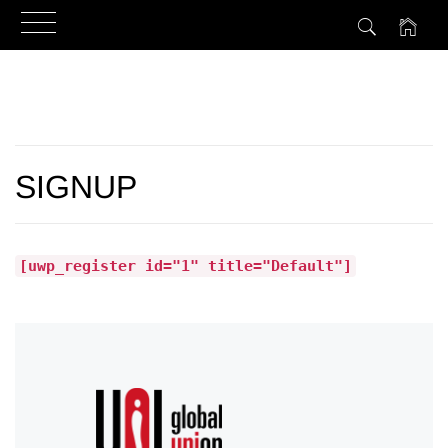
Przejdź
do
treści
SIGNUP
[uwp_register id="1" title="Default"]