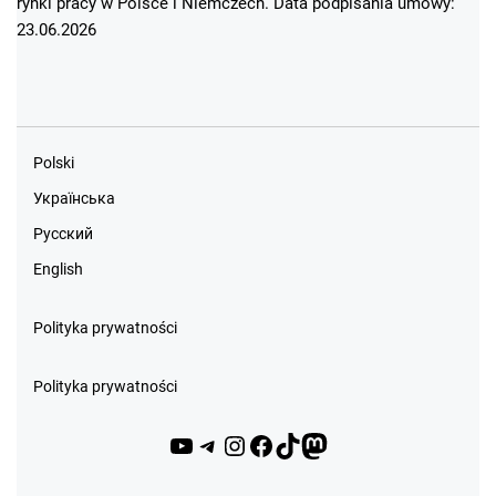
rynki pracy w Polsce i Niemczech. Data podpisania umowy:
23.06.2026
Polski
Українська
Русский
English
Polityka prywatności
Polityka prywatności
YouTube
Telegram
Instagram
Facebook
TikTok
Mastodon