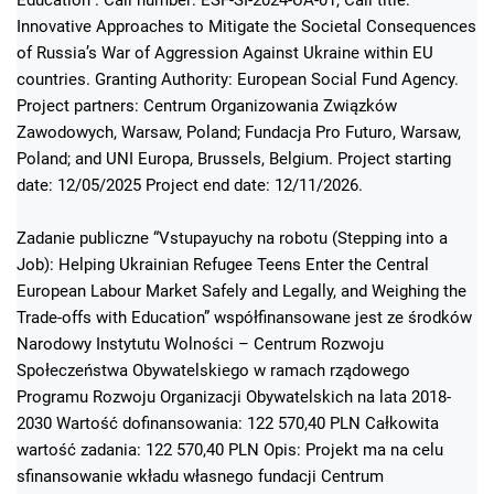
Innovative Approaches to Mitigate the Societal Consequences
of Russia’s War of Aggression Against Ukraine within EU
countries. Granting Authority: European Social Fund Agency.
Project partners: Centrum Organizowania Związków
Zawodowych, Warsaw, Poland; Fundacja Pro Futuro, Warsaw,
Poland; and UNI Europa, Brussels, Belgium. Project starting
date: 12/05/2025 Project end date: 12/11/2026.
Zadanie publiczne “Vstupayuchy na robotu (Stepping into a
Job): Helping Ukrainian Refugee Teens Enter the Central
European Labour Market Safely and Legally, and Weighing the
Trade-offs with Education” współfinansowane jest ze środków
Narodowy Instytutu Wolności – Centrum Rozwoju
Społeczeństwa Obywatelskiego w ramach rządowego
Programu Rozwoju Organizacji Obywatelskich na lata 2018-
2030 Wartość dofinansowania: 122 570,40 PLN Całkowita
wartość zadania: 122 570,40 PLN Opis: Projekt ma na celu
sfinansowanie wkładu własnego fundacji Centrum