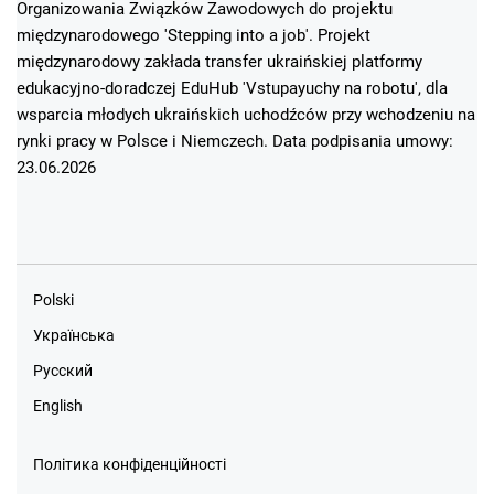
Organizowania Związków Zawodowych do projektu
międzynarodowego 'Stepping into a job'. Projekt
międzynarodowy zakłada transfer ukraińskiej platformy
edukacyjno-doradczej EduHub 'Vstupayuchy na robotu', dla
wsparcia młodych ukraińskich uchodźców przy wchodzeniu na
rynki pracy w Polsce i Niemczech. Data podpisania umowy:
23.06.2026
Polski
Українська
Русский
English
Політика конфіденційності