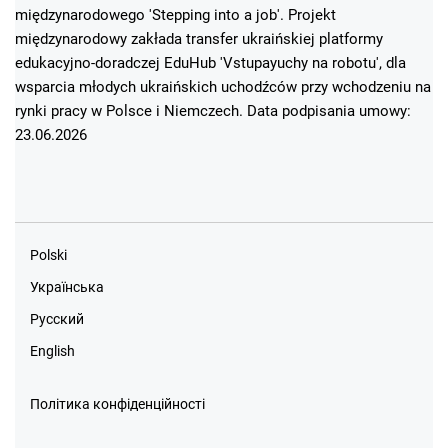
międzynarodowego 'Stepping into a job'. Projekt
międzynarodowy zakłada transfer ukraińskiej platformy
edukacyjno-doradczej EduHub 'Vstupayuchy na robotu', dla
wsparcia młodych ukraińskich uchodźców przy wchodzeniu na
rynki pracy w Polsce i Niemczech. Data podpisania umowy:
23.06.2026
Polski
Українська
Русский
English
Політика конфіденційності