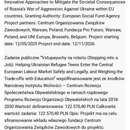
Innovative Approaches to Mitigate the Societal Consequences
of Russia’s War of Aggression Against Ukraine within EU
countries. Granting Authority: European Social Fund Agency.
Project partners: Centrum Organizowania Związków
Zawodowych, Warsaw, Poland; Fundacja Pro Futuro, Warsaw,
Poland; and UNI Europa, Brussels, Belgium. Project starting
date: 12/05/2025 Project end date: 12/11/2026.
Zadanie publiczne “Vstupayuchy na robotu (Stepping into a
Job): Helping Ukrainian Refugee Teens Enter the Central
European Labour Market Safely and Legally, and Weighing the
Trade-offs with Education” współfinansowane jest ze środków
Narodowy Instytutu Wolności – Centrum Rozwoju
Społeczeństwa Obywatelskiego w ramach rządowego
Programu Rozwoju Organizacji Obywatelskich na lata 2018-
2030 Wartość dofinansowania: 122 570,40 PLN Całkowita
wartość zadania: 122 570,40 PLN Opis: Projekt ma na celu
sfinansowanie wkładu własnego fundacji Centrum
Organizowania Związków Zawodowych do projektu