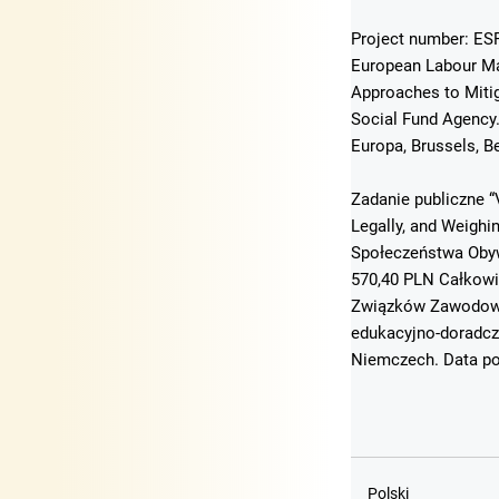
Project number: ESF
European Labour Mar
Approaches to Mitig
Social Fund Agency
Europa, Brussels, B
Zadanie publiczne “
Legally, and Weigh
Społeczeństwa Obyw
570,40 PLN Całkowi
Związków Zawodowyc
edukacyjno-doradcz
Niemczech. Data po
Polski