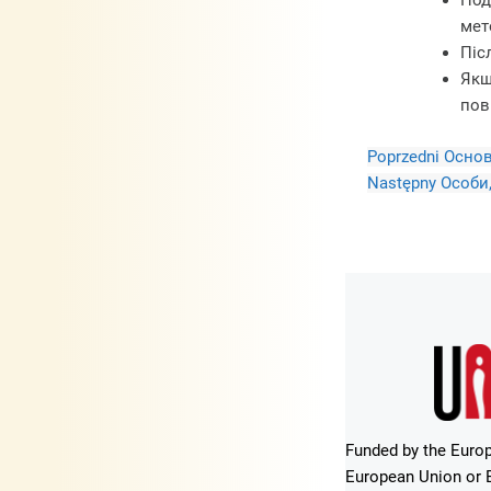
Под
мет
Піс
Якщ
пов
Poprzedni
Основ
Następny
Особи,
Funded by the Europ
European Union or E