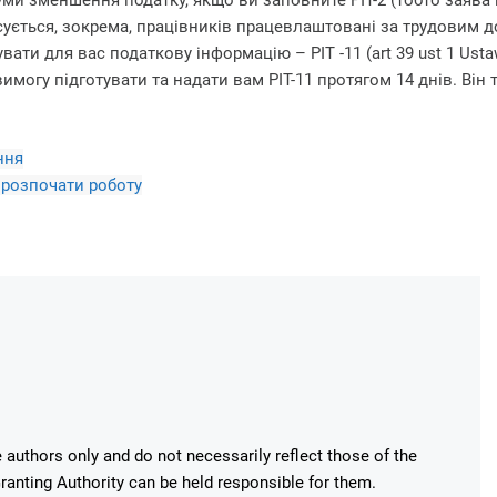
ми зменшення податку, якщо ви заповните PIT-2 (тобто заява 
сується, зокрема, працівників працевлаштовані за трудовим д
ати для вас податкову інформацію – PIT -11 (art 39 ust 1 Ust
могу підготувати та надати вам PIT-11 протягом 14 днів. Він 
ння
к розпочати роботу
authors only and do not necessarily reflect those of the
anting Authority can be held responsible for them.