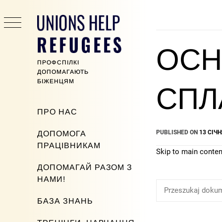
Skip
to
content
ОСН
ПРОФСПІЛКІ
ДОПОМАГАЮТЬ
БІЖЕНЦЯМ
СПЛ
Primary
ПРО НАС
Menu
PUBLISHED ON
13 СІЧН
ДОПОМОГА
ПРАЦІВНИКАМ
Skip to main conten
ДОПОМАГАЙ РАЗОМ З
How Can We Help?
НАМИ!
БАЗА ЗНАНЬ