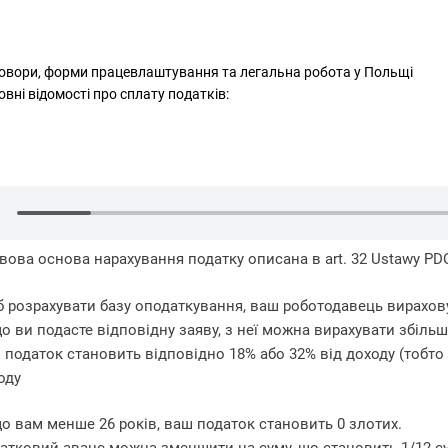
овори, форми працевлаштування та легальна робота у Польщі
вні відомості про сплату податків:
вова основа нарахування податку описана в art. 32 Ustawy PDO
 розрахувати базу оподаткування, ваш роботодавець вирахову
о ви подасте відповідну заяву, з неї можна вирахувати збіль
 податок становить відповідно 18% або 32% від доходу (тобто
оду
о вам менше 26 років, ваш податок становить 0 злотих.