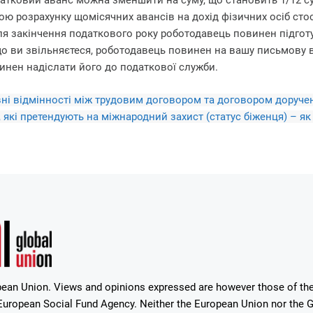
атковий аванс можна зменшити на суму, що становить 1/12 су
ою розрахунку щомісячних авансів на дохід фізичних осіб сто
ля закінчення податкового року роботодавець повинен підготув
о ви звільняєтеся, роботодавець повинен на вашу письмову ви
инен надіслати його до податкової служби.
ні відмінності між трудовим договором та договором доруче
 які претендують на міжнародний захист (статус біженця) – я
ean Union. Views and opinions expressed are however those of the 
uropean Social Fund Agency. Neither the European Union nor the Gr