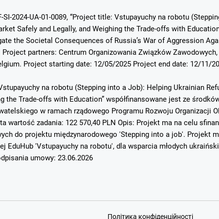
-SI-2024-UA-01-0089, “Project title: Vstupayuchy na robotu (Steppin
ket Safely and Legally, and Weighing the Trade-offs with Education”.
ate the Societal Consequences of Russia’s War of Aggression Again
. Project partners: Centrum Organizowania Związków Zawodowych, 
elgium. Project starting date: 12/05/2025 Project end date: 12/11/2
Vstupayuchy na robotu (Stepping into a Job): Helping Ukrainian Re
ing the Trade-offs with Education” współfinansowane jest ze środ
atelskiego w ramach rządowego Programu Rozwoju Organizacji Ob
ta wartość zadania: 122 570,40 PLN Opis: Projekt ma na celu sfin
h do projektu międzynarodowego 'Stepping into a job'. Projekt mi
ej EduHub 'Vstupayuchy na robotu', dla wsparcia młodych ukraińsk
dpisania umowy: 23.06.2026
Політика конфіденційності