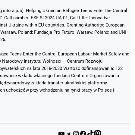
g into a job): Helping Ukrainian Refugee Teens Enter the Central
 Call number: ESF-SI-2024-UA-01, Call title: Innovative
st Ukraine within EU countries. Granting Authority: European
Warsaw, Poland; Fundacja Pro Futuro, Warsaw, Poland; and UNI
026.
fugee Teens Enter the Central European Labour Market Safely and
ków Narodowy Instytutu Wolności – Centrum Rozwoju
ywatelskich na lata 2018-2030 Wartość dofinansowania: 122
ansowanie wkładu własnego fundacji Centrum Organizowania
ędzynarodowy zakłada transfer ukraińskiej platformy
ich uchodźców przy wchodzeniu na rynki pracy w Polsce i
YouTube
Telegram
Instagram
Facebook
TikTok
Mastodon