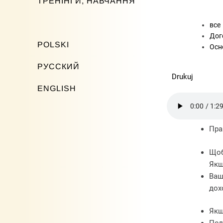
ТРЕНІНГИ, НАВЧАННЯ
все
Дог
POLSKI
Осно
РУССКИЙ
Drukuj
ENGLISH
Пра
Щоб
Якщ
Ваш
дох
Якщ