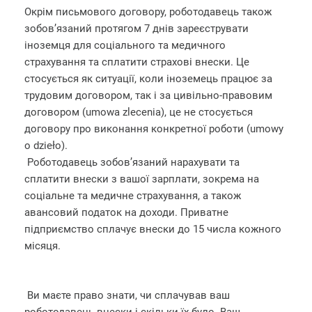
Окрім письмового договору, роботодавець також
зобов’язаний протягом 7 днів зареєструвати
іноземця для соціального та медичного
страхування та сплатити страхові внески. Це
стосується як ситуації, коли іноземець працює за
трудовим договором, так і за цивільно-правовим
договором (umowа zlecenia), це не стосується
договору про виконання конкретної роботи (umowy
o dzieło).
Роботодавець зобов’язаний нарахувати та
сплатити внески з вашої зарплати, зокрема на
соціальне та медичне страхування, а також
авансовий податок на доходи. Приватне
підприємство сплачує внески до 15 числа кожного
місяця.
Ви маєте право знати, чи сплачував ваш
роботодавець внески і скільки їх було. Ваш