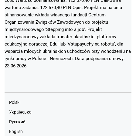
2030 Wartość dofinansowania: 122 570,40 PLN Całkowita
wartość zadania: 122 570,40 PLN Opis: Projekt ma na celu
sfinansowanie wkładu własnego fundacji Centrum
Organizowania Związków Zawodowych do projektu
międzynarodowego 'Stepping into a job'. Projekt
międzynarodowy zakłada transfer ukraińskiej platformy
edukacyjno-doradczej EduHub 'Vstupayuchy na robotu', dla
wsparcia młodych ukraińskich uchodźców przy wchodzeniu na
rynki pracy w Polsce i Niemczech. Data podpisania umowy:
23.06.2026
Polski
Українська
Русский
English