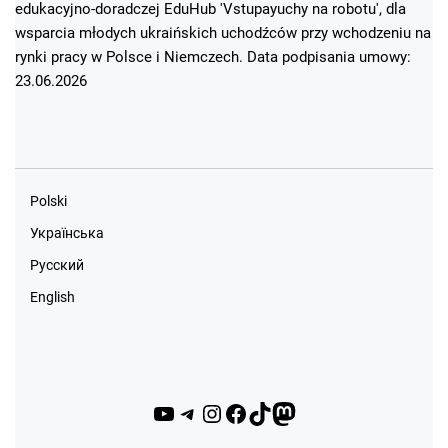
edukacyjno-doradczej EduHub 'Vstupayuchy na robotu', dla
wsparcia młodych ukraińskich uchodźców przy wchodzeniu na
rynki pracy w Polsce i Niemczech. Data podpisania umowy:
23.06.2026
Polski
Українська
Русский
English
YouTube
Telegram
Instagram
Facebook
TikTok
Mastodon