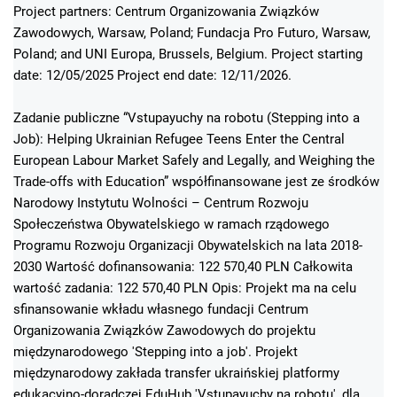
Project partners: Centrum Organizowania Związków
Zawodowych, Warsaw, Poland; Fundacja Pro Futuro, Warsaw,
Poland; and UNI Europa, Brussels, Belgium. Project starting
date: 12/05/2025 Project end date: 12/11/2026.
Zadanie publiczne “Vstupayuchy na robotu (Stepping into a
Job): Helping Ukrainian Refugee Teens Enter the Central
European Labour Market Safely and Legally, and Weighing the
Trade-offs with Education” współfinansowane jest ze środków
Narodowy Instytutu Wolności – Centrum Rozwoju
Społeczeństwa Obywatelskiego w ramach rządowego
Programu Rozwoju Organizacji Obywatelskich na lata 2018-
2030 Wartość dofinansowania: 122 570,40 PLN Całkowita
wartość zadania: 122 570,40 PLN Opis: Projekt ma na celu
sfinansowanie wkładu własnego fundacji Centrum
Organizowania Związków Zawodowych do projektu
międzynarodowego 'Stepping into a job'. Projekt
międzynarodowy zakłada transfer ukraińskiej platformy
edukacyjno-doradczej EduHub 'Vstupayuchy na robotu', dla