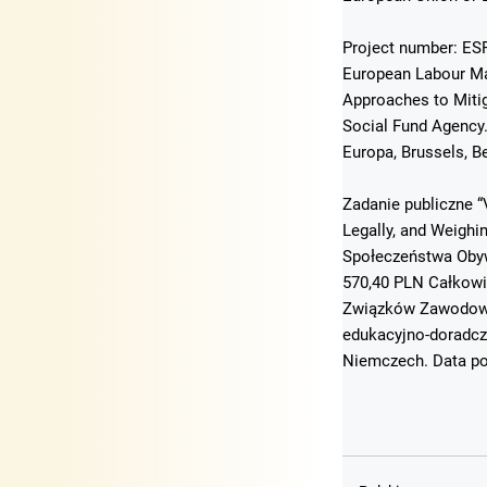
Project number: ESF
European Labour Mar
Approaches to Mitig
Social Fund Agency
Europa, Brussels, B
Zadanie publiczne “
Legally, and Weigh
Społeczeństwa Obyw
570,40 PLN Całkowi
Związków Zawodowyc
edukacyjno-doradcz
Niemczech. Data po