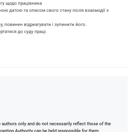
нгу щодо працівника
аною датою та описом свого стану після взаємодії з
, повинен відреагувати і зупинити його.
ртатися до суду праці.
authors only and do not necessarily reflect those of the
anting Authority can be held responsible for them.