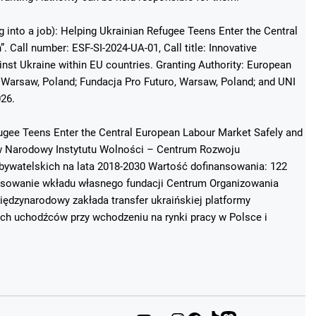
g into a job): Helping Ukrainian Refugee Teens Enter the Central
 Call number: ESF-SI-2024-UA-01, Call title: Innovative
st Ukraine within EU countries. Granting Authority: European
Warsaw, Poland; Fundacja Pro Futuro, Warsaw, Poland; and UNI
026.
fugee Teens Enter the Central European Labour Market Safely and
ków Narodowy Instytutu Wolności – Centrum Rozwoju
ywatelskich na lata 2018-2030 Wartość dofinansowania: 122
ansowanie wkładu własnego fundacji Centrum Organizowania
ędzynarodowy zakłada transfer ukraińskiej platformy
ich uchodźców przy wchodzeniu na rynki pracy w Polsce i