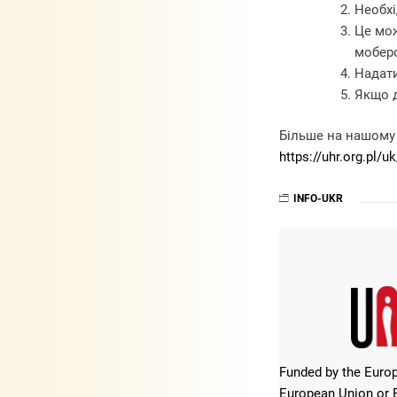
Необхі
Це мож
мобер
Надати
Якщо д
Більше на нашому 
https://uhr.org.pl/
INFO-UKR
Funded by the Europ
European Union or E