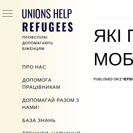
Skip
to
content
ЯКІ
ПРОФСПІЛКІ
ДОПОМАГАЮТЬ
БІЖЕНЦЯМ
МОБ
Primary
ПРО НАС
Menu
PUBLISHED ON
2 ЧЕРВН
ДОПОМОГА
ПРАЦІВНИКАМ
ДОПОМАГАЙ РАЗОМ З
НАМИ!
БАЗА ЗНАНЬ