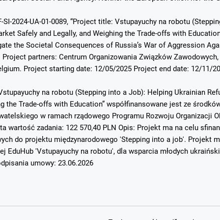
-SI-2024-UA-01-0089, “Project title: Vstupayuchy na robotu (Steppin
ket Safely and Legally, and Weighing the Trade-offs with Education”.
ate the Societal Consequences of Russia’s War of Aggression Again
. Project partners: Centrum Organizowania Związków Zawodowych, 
elgium. Project starting date: 12/05/2025 Project end date: 12/11/2
Vstupayuchy na robotu (Stepping into a Job): Helping Ukrainian Re
ing the Trade-offs with Education” współfinansowane jest ze środ
atelskiego w ramach rządowego Programu Rozwoju Organizacji Ob
ta wartość zadania: 122 570,40 PLN Opis: Projekt ma na celu sfin
h do projektu międzynarodowego 'Stepping into a job'. Projekt mi
ej EduHub 'Vstupayuchy na robotu', dla wsparcia młodych ukraińsk
dpisania umowy: 23.06.2026