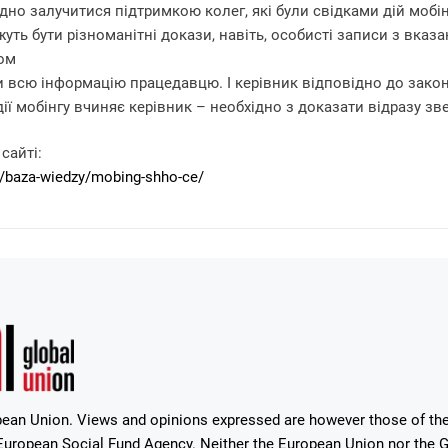
дно залучитися підтримкою колег, які були свідками дій мобі
уть бути різноманітні докази, навіть, особисті записи з вказ
ом
 всю інформацію працедавцю. І керівник відповідно до закону
ії мобінгу вчиняє керівник – необхідно з доказати відразу зве
сайті:
uk/baza-wiedzy/mobing-shho-ce/
ean Union. Views and opinions expressed are however those of the 
uropean Social Fund Agency. Neither the European Union nor the Gr