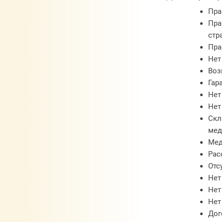
Пра
Пра
стр
Пра
Нет
Воз
Гар
Нет
Нет
Скл
мед
Мед
Рас
Отс
Нет
Нет
Нет
Дог