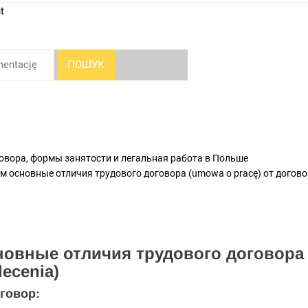
t
ПОШУК
овора, формы занятости и легальная работа в Польше
ем основные отличия трудового договора (umowa o pracę) от догово
новные отличия трудового договора 
ecenia)
говор: