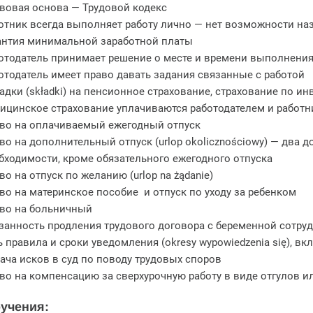
вовая основа — Трудовой кодекс
отник всегда выполняет работу лично — нет возможности наз
антия минимальной заработной платы
отодатель принимает решение о месте и времени выполнени
отодатель имеет право давать задания связанные с работой
адки (składki) на пенсионное страхование, страхование по и
ицинское страхование уплачиваются работодателем и работн
во на оплачиваемый ежегодный отпуск
во на дополнительный отпуск (urlop okolicznościowy) — два 
бходимости, кроме обязательного ежегодного отпуска
во на отпуск по желанию (urlop na żądanie)
во на материнское пособие и отпуск по уходу за ребенком
во на больничный
занность продления трудового договора с беременной сотруд
ь правила и сроки уведомления (okresy wypowiedzenia się), в
ача исков в суд по поводу трудовых споров
во на компенсацию за сверхурочную работу в виде отгулов 
учения: