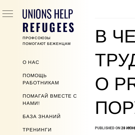
Skip
to
content
В Ч
ПРОФСОЮЗЫ
ПОМОГАЮТ БЕЖЕНЦАМ
ТРУ
Primary
О НАС
Menu
ПОМОЩЬ
O P
РАБОТНИКАМ
ПОМАГАЙ ВМЕСТЕ С
ПОР
НАМИ!
БАЗА ЗНАНИЙ
PUBLISHED ON
28 ИЮНЯ
ТРЕНИНГИ