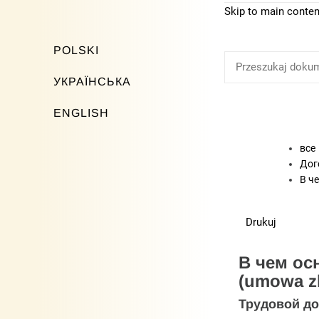
Skip to main conten
How Can We Help?
POLSKI
УКРАЇНСЬКА
ENGLISH
все
Дог
В ч
Drukuj
В чем ос
(umowa zl
Трудовой до