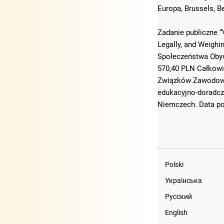
Europa, Brussels, B
Zadanie publiczne “
Legally, and Weigh
Społeczeństwa Obyw
570,40 PLN Całkowi
Związków Zawodowyc
edukacyjno-doradcz
Niemczech. Data po
Polski
Українська
Русский
English