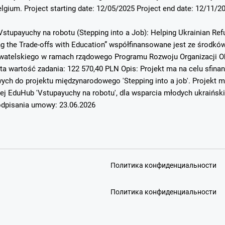
elgium. Project starting date: 12/05/2025 Project end date: 12/11/2
Vstupayuchy na robotu (Stepping into a Job): Helping Ukrainian Re
ing the Trade-offs with Education” współfinansowane jest ze środ
atelskiego w ramach rządowego Programu Rozwoju Organizacji Ob
ta wartość zadania: 122 570,40 PLN Opis: Projekt ma na celu sfin
h do projektu międzynarodowego 'Stepping into a job'. Projekt mi
ej EduHub 'Vstupayuchy na robotu', dla wsparcia młodych ukraińsk
dpisania umowy: 23.06.2026
Политика конфиденциальности
Политика конфиденциальности