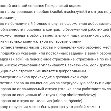
вовой основой является Гражданский кодекс
во на материнское пособие (zasiłek macierzyński) и отпуск 
ахования)
во на больничный (только в случае оформления добровольно
 обязанности продлевать контракт с беременной работницей 
можно передать работу заместителю — лицу, указанному раб
антия только минимальной почасовой ставки
 установленных часов работы и определенного рабочего мес
 подробных указаний или постоянных заданий в время рабоч
адки (składki) на пенсионное страхование, страхование по ин
ицинское страхование уплачиваются заказчиком, если догов
ицинское страхование является добровольным
смотрение исков происходит в гражданском суде
утствие права на компенсацию за сверхурочную работу в вид
 права на оплачиваемый отпуск (только если работодатель со
 права на специальный отпуск (urlop okolicznościowy)
 права на отпуск по желанию (urlop na żądanie)
овор поручения может быть расторгнут в любой момент