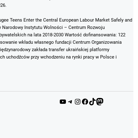
026.
fugee Teens Enter the Central European Labour Market Safely and
ków Narodowy Instytutu Wolności – Centrum Rozwoju
ywatelskich na lata 2018-2030 Wartość dofinansowania: 122
ansowanie wkładu własnego fundacji Centrum Organizowania
ędzynarodowy zakłada transfer ukraińskiej platformy
ich uchodźców przy wchodzeniu na rynki pracy w Polsce i
YouTube
Telegram
Instagram
Facebook
TikTok
Mastodon