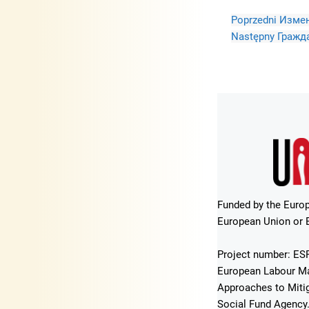
Poprzedni
Измен
Następny
Гражд
Funded by the Europ
European Union or E
Project number: ESF
European Labour Mar
Approaches to Mitig
Social Fund Agency