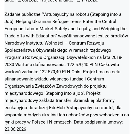
Zadanie publiczne “Vstupayuchy na robotu (Stepping into a
Job): Helping Ukrainian Refugee Teens Enter the Central
European Labour Market Safely and Legally, and Weighing the
Trade-offs with Education” współfinansowane jest ze środków
Narodowy Instytutu Wolności – Centrum Rozwoju
Społeczeństwa Obywatelskiego w ramach rządowego
Programu Rozwoju Organizacji Obywatelskich na lata 2018-
2030 Wartość dofinansowania: 122 570,40 PLN Całkowita
wartość zadania: 122 570,40 PLN Opis: Projekt ma na celu
sfinansowanie wkładu własnego fundacji Centrum
Organizowania Związków Zawodowych do projektu
międzynarodowego 'Stepping into a job'. Projekt
międzynarodowy zakłada transfer ukraińskiej platformy
edukacyjno-doradczej EduHub 'Vstupayuchy na robotu', dla
wsparcia młodych ukraińskich uchodźców przy wchodzeniu na
rynki pracy w Polsce i Niemczech. Data podpisania umowy:
23.06.2026