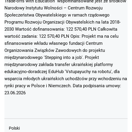
Trade-offs with Education” współfinansowane jest ze środków
Narodowy Instytutu Wolności – Centrum Rozwoju
Społeczeństwa Obywatelskiego w ramach rządowego
Programu Rozwoju Organizacji Obywatelskich na lata 2018-
2030 Wartość dofinansowania: 122 570,40 PLN Całkowita
wartość zadania: 122 570,40 PLN Opis: Projekt ma na celu
sfinansowanie wkładu własnego fundacji Centrum
Organizowania Związków Zawodowych do projektu
międzynarodowego 'Stepping into a job'. Projekt
międzynarodowy zakłada transfer ukraińskiej platformy
edukacyjno-doradczej EduHub 'Vstupayuchy na robotu', dla
wsparcia młodych ukraińskich uchodźców przy wchodzeniu na
rynki pracy w Polsce i Niemczech. Data podpisania umowy:
23.06.2026
Polski