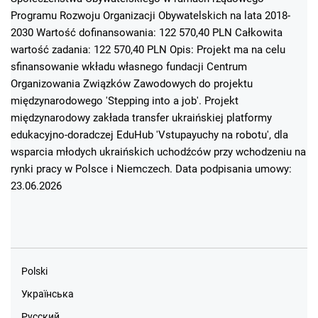
Programu Rozwoju Organizacji Obywatelskich na lata 2018-
2030 Wartość dofinansowania: 122 570,40 PLN Całkowita
wartość zadania: 122 570,40 PLN Opis: Projekt ma na celu
sfinansowanie wkładu własnego fundacji Centrum
Organizowania Związków Zawodowych do projektu
międzynarodowego 'Stepping into a job'. Projekt
międzynarodowy zakłada transfer ukraińskiej platformy
edukacyjno-doradczej EduHub 'Vstupayuchy na robotu', dla
wsparcia młodych ukraińskich uchodźców przy wchodzeniu na
rynki pracy w Polsce i Niemczech. Data podpisania umowy:
23.06.2026
Polski
Українська
Русский