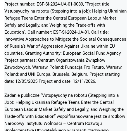
Project number: ESF-SI-2024-UA-01-0089, “Project title:
Vstupayuchy na robotu (Stepping into a job): Helping Ukrainian
Refugee Teens Enter the Central European Labour Market
Safely and Legally, and Weighing the Trade-offs with
Education”. Call number: ESF-SI-2024-UA-01, Call title:
Innovative Approaches to Mitigate the Societal Consequences
of Russia’s War of Aggression Against Ukraine within EU
countries. Granting Authority: European Social Fund Agency.
Project partners: Centrum Organizowania Związków
Zawodowych, Warsaw, Poland; Fundacja Pro Futuro, Warsaw,
Poland; and UNI Europa, Brussels, Belgium. Project starting
date: 12/05/2025 Project end date: 12/11/2026.
Zadanie publiczne “Vstupayuchy na robotu (Stepping into a
Job): Helping Ukrainian Refugee Teens Enter the Central
European Labour Market Safely and Legally, and Weighing the
Trade-offs with Education” współfinansowane jest ze środków
Narodowy Instytutu Wolności – Centrum Rozwoju
Społeczeństwa Obywatelskiego w ramach rządowego