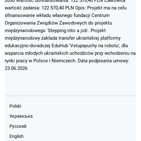
2030 Wartość dofinansowania: 122 570,40 PLN Całkowita
wartość zadania: 122 570,40 PLN Opis: Projekt ma na celu
sfinansowanie wkładu własnego fundacji Centrum
Organizowania Związków Zawodowych do projektu
międzynarodowego 'Stepping into a job'. Projekt
międzynarodowy zakłada transfer ukraińskiej platformy
edukacyjno-doradczej EduHub 'Vstupayuchy na robotu', dla
wsparcia młodych ukraińskich uchodźców przy wchodzeniu na
rynki pracy w Polsce i Niemczech. Data podpisania umowy:
23.06.2026
Polski
Українська
Русский
English