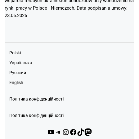
wsparcia młodych ukraińskich uchodźców przy wchodzeniu na
rynki pracy w Polsce i Niemczech. Data podpisania umowy:
23.06.2026
Polski
Українська
Русский
English
Політика конфіденційності
Політика конфіденційності
YouTube
Telegram
Instagram
Facebook
TikTok
Mastodon