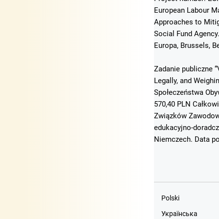
European Labour Mar
Approaches to Mitig
Social Fund Agency
Europa, Brussels, B
Zadanie publiczne “
Legally, and Weigh
Społeczeństwa Obyw
570,40 PLN Całkowi
Związków Zawodowyc
edukacyjno-doradcz
Niemczech. Data po
Polski
Українська