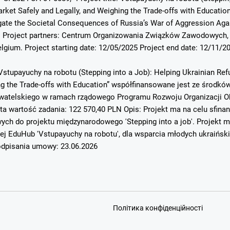
ket Safely and Legally, and Weighing the Trade-offs with Education”.
ate the Societal Consequences of Russia’s War of Aggression Again
. Project partners: Centrum Organizowania Związków Zawodowych, 
elgium. Project starting date: 12/05/2025 Project end date: 12/11/2
Vstupayuchy na robotu (Stepping into a Job): Helping Ukrainian Re
ing the Trade-offs with Education” współfinansowane jest ze środ
atelskiego w ramach rządowego Programu Rozwoju Organizacji Ob
ta wartość zadania: 122 570,40 PLN Opis: Projekt ma na celu sfin
h do projektu międzynarodowego 'Stepping into a job'. Projekt mi
ej EduHub 'Vstupayuchy na robotu', dla wsparcia młodych ukraińsk
dpisania umowy: 23.06.2026
Політика конфіденційності