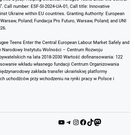
 Call number: ESF-SI-2024-UA-01, Call title: Innovative
st Ukraine within EU countries. Granting Authority: European
Warsaw, Poland; Fundacja Pro Futuro, Warsaw, Poland; and UNI
026.
fugee Teens Enter the Central European Labour Market Safely and
ków Narodowy Instytutu Wolności – Centrum Rozwoju
ywatelskich na lata 2018-2030 Wartość dofinansowania: 122
ansowanie wkładu własnego fundacji Centrum Organizowania
ędzynarodowy zakłada transfer ukraińskiej platformy
ich uchodźców przy wchodzeniu na rynki pracy w Polsce i
YouTube
Telegram
Instagram
Facebook
TikTok
Mastodon