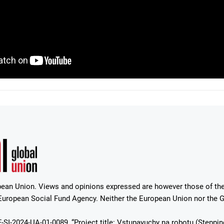
ean Union. Views and opinions expressed are however those of the 
uropean Social Fund Agency. Neither the European Union nor the Gr
-SI-2024-UA-01-0089, “Project title: Vstupayuchy na robotu (Steppin