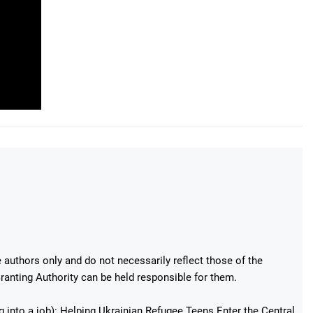
authors only and do not necessarily reflect those of the
anting Authority can be held responsible for them.
g into a job): Helping Ukrainian Refugee Teens Enter the Central