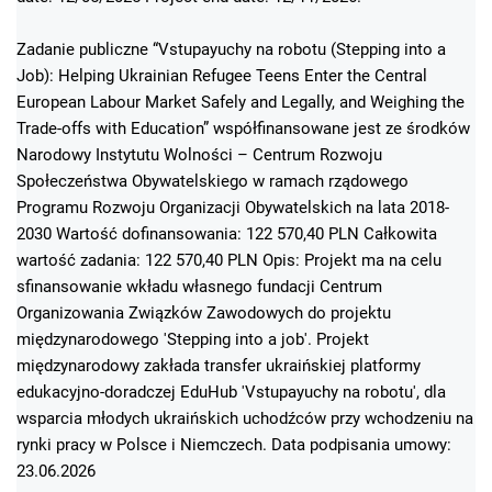
Zadanie publiczne “Vstupayuchy na robotu (Stepping into a
Job): Helping Ukrainian Refugee Teens Enter the Central
European Labour Market Safely and Legally, and Weighing the
Trade-offs with Education” współfinansowane jest ze środków
Narodowy Instytutu Wolności – Centrum Rozwoju
Społeczeństwa Obywatelskiego w ramach rządowego
Programu Rozwoju Organizacji Obywatelskich na lata 2018-
2030 Wartość dofinansowania: 122 570,40 PLN Całkowita
wartość zadania: 122 570,40 PLN Opis: Projekt ma na celu
sfinansowanie wkładu własnego fundacji Centrum
Organizowania Związków Zawodowych do projektu
międzynarodowego 'Stepping into a job'. Projekt
międzynarodowy zakłada transfer ukraińskiej platformy
edukacyjno-doradczej EduHub 'Vstupayuchy na robotu', dla
wsparcia młodych ukraińskich uchodźców przy wchodzeniu na
rynki pracy w Polsce i Niemczech. Data podpisania umowy:
23.06.2026