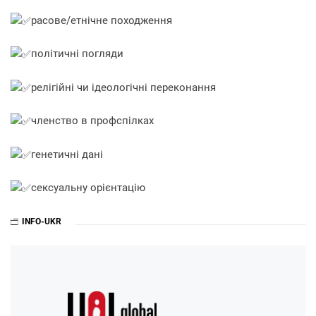
расове/етнічне походження
політичні погляди
релігійні чи ідеологічні переконання
членство в профспілках
генетичні дані
сексуальну орієнтацію
INFO-UKR