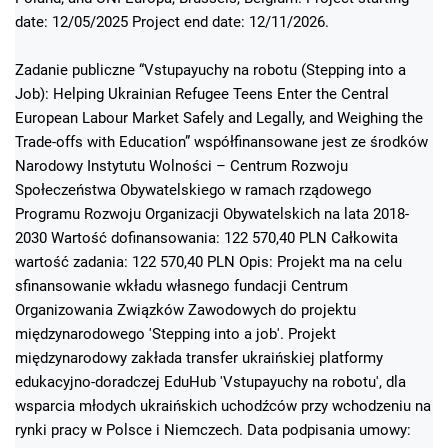
date: 12/05/2025 Project end date: 12/11/2026.
Zadanie publiczne “Vstupayuchy na robotu (Stepping into a
Job): Helping Ukrainian Refugee Teens Enter the Central
European Labour Market Safely and Legally, and Weighing the
Trade-offs with Education” współfinansowane jest ze środków
Narodowy Instytutu Wolności – Centrum Rozwoju
Społeczeństwa Obywatelskiego w ramach rządowego
Programu Rozwoju Organizacji Obywatelskich na lata 2018-
2030 Wartość dofinansowania: 122 570,40 PLN Całkowita
wartość zadania: 122 570,40 PLN Opis: Projekt ma na celu
sfinansowanie wkładu własnego fundacji Centrum
Organizowania Związków Zawodowych do projektu
międzynarodowego 'Stepping into a job'. Projekt
międzynarodowy zakłada transfer ukraińskiej platformy
edukacyjno-doradczej EduHub 'Vstupayuchy na robotu', dla
wsparcia młodych ukraińskich uchodźców przy wchodzeniu na
rynki pracy w Polsce i Niemczech. Data podpisania umowy: