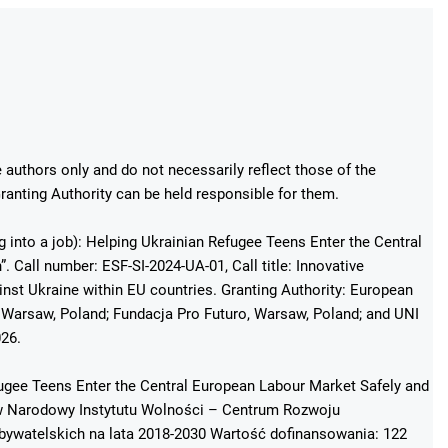
authors only and do not necessarily reflect those of the
anting Authority can be held responsible for them.
g into a job): Helping Ukrainian Refugee Teens Enter the Central
 Call number: ESF-SI-2024-UA-01, Call title: Innovative
st Ukraine within EU countries. Granting Authority: European
Warsaw, Poland; Fundacja Pro Futuro, Warsaw, Poland; and UNI
026.
fugee Teens Enter the Central European Labour Market Safely and
ków Narodowy Instytutu Wolności – Centrum Rozwoju
ywatelskich na lata 2018-2030 Wartość dofinansowania: 122