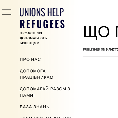
Skip
to
content
ЩО 
ПРОФСПІЛКІ
ДОПОМАГАЮТЬ
БІЖЕНЦЯМ
PUBLISHED ON
9 ЛИСТ
Primary
ПРО НАС
Menu
ДОПОМОГА
ПРАЦІВНИКАМ
ДОПОМАГАЙ РАЗОМ З
НАМИ!
БАЗА ЗНАНЬ