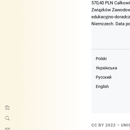
570,40 PLN Całkowi
Związków Zawodowyc
edukacyjno-doradcz
Niemczech. Data po
Polski
Українська
Русский
English
CC BY 2022 – UN