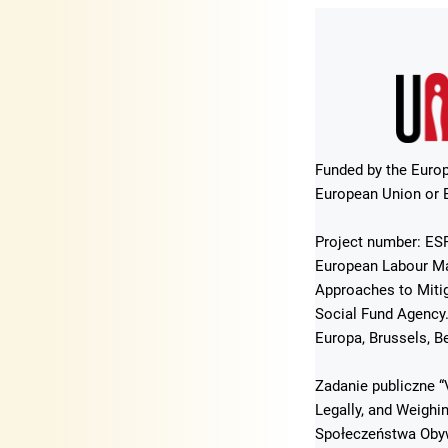
Funded by the Europ
European Union or E
Project number: ESF
European Labour Mar
Approaches to Mitig
Social Fund Agency
Europa, Brussels, B
Zadanie publiczne “
Legally, and Weigh
Społeczeństwa Obyw