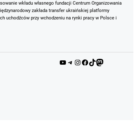
ansowanie wkładu własnego fundacji Centrum Organizowania
ędzynarodowy zakłada transfer ukraińskiej platformy
ich uchodźców przy wchodzeniu na rynki pracy w Polsce i
YouTube
Telegram
Instagram
Facebook
TikTok
Mastodon