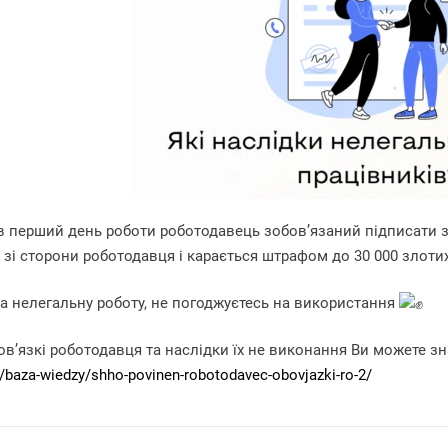
в перший день роботи роботодавець зобов’язаний підписати 
і сторони роботодавця і карається штрафом до 30 000 злотих
а нелегальну роботу, не погоджуєтесь на використання
ов’язкі роботодавця та наслідки їх не виконання Ви можете з
uk/baza-wiedzy/shho-povinen-robotodavec-obovjazki-ro-2/