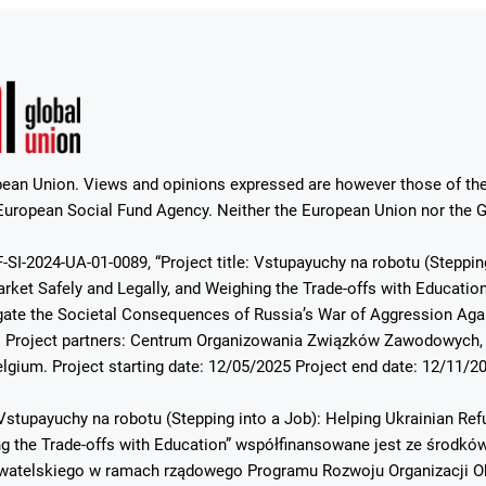
ean Union. Views and opinions expressed are however those of the 
uropean Social Fund Agency. Neither the European Union nor the Gr
-SI-2024-UA-01-0089, “Project title: Vstupayuchy na robotu (Steppin
ket Safely and Legally, and Weighing the Trade-offs with Education”.
ate the Societal Consequences of Russia’s War of Aggression Again
. Project partners: Centrum Organizowania Związków Zawodowych, 
elgium. Project starting date: 12/05/2025 Project end date: 12/11/2
Vstupayuchy na robotu (Stepping into a Job): Helping Ukrainian Re
ing the Trade-offs with Education” współfinansowane jest ze środ
atelskiego w ramach rządowego Programu Rozwoju Organizacji Ob