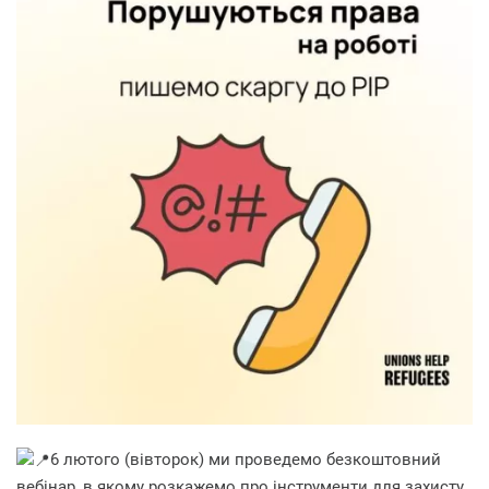
6 лютого (вівторок) ми проведемо безкоштовний
вебінар, в якому розкажемо про інструменти для захисту