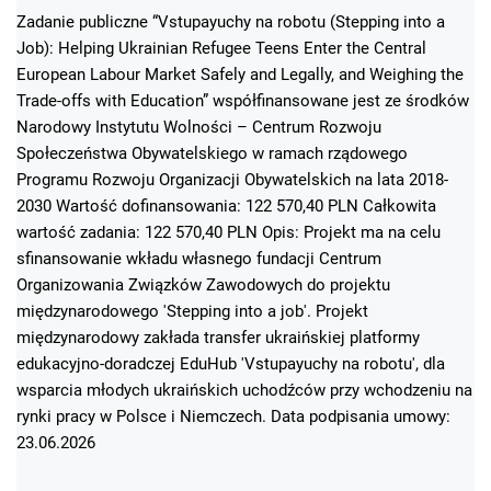
Zadanie publiczne “Vstupayuchy na robotu (Stepping into a
Job): Helping Ukrainian Refugee Teens Enter the Central
European Labour Market Safely and Legally, and Weighing the
Trade-offs with Education” współfinansowane jest ze środków
Narodowy Instytutu Wolności – Centrum Rozwoju
Społeczeństwa Obywatelskiego w ramach rządowego
Programu Rozwoju Organizacji Obywatelskich na lata 2018-
2030 Wartość dofinansowania: 122 570,40 PLN Całkowita
wartość zadania: 122 570,40 PLN Opis: Projekt ma na celu
sfinansowanie wkładu własnego fundacji Centrum
Organizowania Związków Zawodowych do projektu
międzynarodowego 'Stepping into a job'. Projekt
międzynarodowy zakłada transfer ukraińskiej platformy
edukacyjno-doradczej EduHub 'Vstupayuchy na robotu', dla
wsparcia młodych ukraińskich uchodźców przy wchodzeniu na
rynki pracy w Polsce i Niemczech. Data podpisania umowy:
23.06.2026