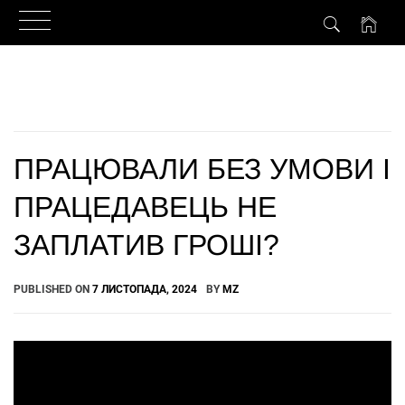
Skip
to
content
ПРАЦЮВАЛИ БЕЗ УМОВИ І
ПРАЦЕДАВЕЦЬ НЕ
ЗАПЛАТИВ ГРОШІ?
PUBLISHED ON
7 ЛИСТОПАДА, 2024
BY
MZ