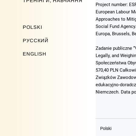
ТРЕНІНГИ, НАВЧАННЯ
Project number: ESF
European Labour Mar
Approaches to Mitig
Social Fund Agency
POLSKI
Europa, Brussels, B
РУССКИЙ
Zadanie publiczne “
ENGLISH
Legally, and Weigh
Społeczeństwa Obyw
570,40 PLN Całkowi
Związków Zawodowyc
edukacyjno-doradcz
Niemczech. Data po
Polski