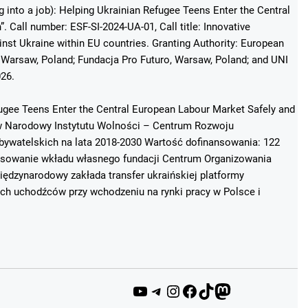
g into a job): Helping Ukrainian Refugee Teens Enter the Central
 Call number: ESF-SI-2024-UA-01, Call title: Innovative
st Ukraine within EU countries. Granting Authority: European
Warsaw, Poland; Fundacja Pro Futuro, Warsaw, Poland; and UNI
026.
fugee Teens Enter the Central European Labour Market Safely and
ków Narodowy Instytutu Wolności – Centrum Rozwoju
ywatelskich na lata 2018-2030 Wartość dofinansowania: 122
ansowanie wkładu własnego fundacji Centrum Organizowania
ędzynarodowy zakłada transfer ukraińskiej platformy
ich uchodźców przy wchodzeniu na rynki pracy w Polsce i
YouTube
Telegram
Instagram
Facebook
TikTok
Mastodon