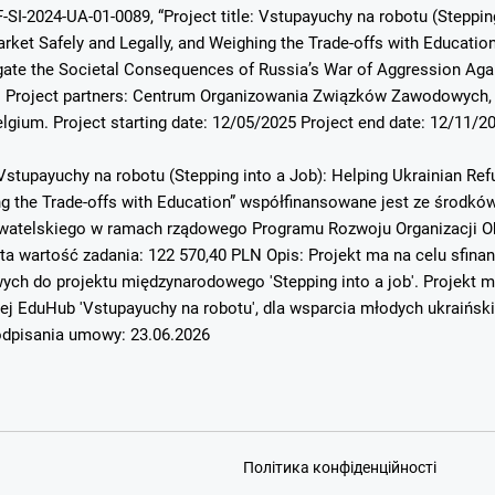
-SI-2024-UA-01-0089, “Project title: Vstupayuchy na robotu (Steppin
ket Safely and Legally, and Weighing the Trade-offs with Education”.
ate the Societal Consequences of Russia’s War of Aggression Again
. Project partners: Centrum Organizowania Związków Zawodowych, 
elgium. Project starting date: 12/05/2025 Project end date: 12/11/2
Vstupayuchy na robotu (Stepping into a Job): Helping Ukrainian Re
ing the Trade-offs with Education” współfinansowane jest ze środ
atelskiego w ramach rządowego Programu Rozwoju Organizacji Ob
ta wartość zadania: 122 570,40 PLN Opis: Projekt ma na celu sfin
h do projektu międzynarodowego 'Stepping into a job'. Projekt mi
ej EduHub 'Vstupayuchy na robotu', dla wsparcia młodych ukraińsk
dpisania umowy: 23.06.2026
Політика конфіденційності