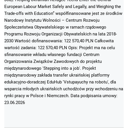
European Labour Market Safely and Legally, and Weighing the
Trade-offs with Education” współfinansowane jest ze środków
Narodowy Instytutu Wolności – Centrum Rozwoju
Społeczeństwa Obywatelskiego w ramach rządowego
Programu Rozwoju Organizacji Obywatelskich na lata 2018-
2030 Wartość dofinansowania: 122 570,40 PLN Całkowita
wartość zadania: 122 570,40 PLN Opis: Projekt ma na celu
sfinansowanie wkładu własnego fundacji Centrum
Organizowania Związków Zawodowych do projektu
międzynarodowego 'Stepping into a job'. Projekt
międzynarodowy zakłada transfer ukraińskiej platformy
edukacyjno-doradczej EduHub 'Vstupayuchy na robotu', dla
wsparcia młodych ukraińskich uchodźców przy wchodzeniu na
rynki pracy w Polsce i Niemczech. Data podpisania umowy:
23.06.2026