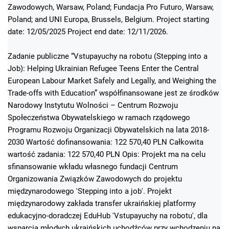
Zawodowych, Warsaw, Poland; Fundacja Pro Futuro, Warsaw,
Poland; and UNI Europa, Brussels, Belgium. Project starting
date: 12/05/2025 Project end date: 12/11/2026.
Zadanie publiczne “Vstupayuchy na robotu (Stepping into a
Job): Helping Ukrainian Refugee Teens Enter the Central
European Labour Market Safely and Legally, and Weighing the
Trade-offs with Education” współfinansowane jest ze środków
Narodowy Instytutu Wolności – Centrum Rozwoju
Społeczeństwa Obywatelskiego w ramach rządowego
Programu Rozwoju Organizacji Obywatelskich na lata 2018-
2030 Wartość dofinansowania: 122 570,40 PLN Całkowita
wartość zadania: 122 570,40 PLN Opis: Projekt ma na celu
sfinansowanie wkładu własnego fundacji Centrum
Organizowania Związków Zawodowych do projektu
międzynarodowego 'Stepping into a job'. Projekt
międzynarodowy zakłada transfer ukraińskiej platformy
edukacyjno-doradczej EduHub 'Vstupayuchy na robotu', dla
wsparcia młodych ukraińskich uchodźców przy wchodzeniu na