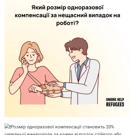
Розмір одноразової компенсації становить 20%
середньої винагороди за кожен відсоток стійкого або