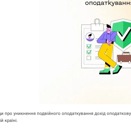
ди про уникнення подвійного оподаткування дохід оподатковує
й країні.