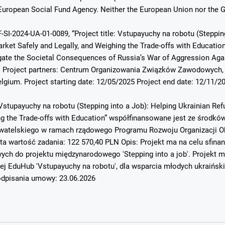
uropean Social Fund Agency. Neither the European Union nor the Gr
-SI-2024-UA-01-0089, “Project title: Vstupayuchy na robotu (Steppin
ket Safely and Legally, and Weighing the Trade-offs with Education”.
ate the Societal Consequences of Russia’s War of Aggression Again
. Project partners: Centrum Organizowania Związków Zawodowych, 
elgium. Project starting date: 12/05/2025 Project end date: 12/11/2
Vstupayuchy na robotu (Stepping into a Job): Helping Ukrainian Re
ing the Trade-offs with Education” współfinansowane jest ze środ
atelskiego w ramach rządowego Programu Rozwoju Organizacji Ob
ta wartość zadania: 122 570,40 PLN Opis: Projekt ma na celu sfin
h do projektu międzynarodowego 'Stepping into a job'. Projekt mi
ej EduHub 'Vstupayuchy na robotu', dla wsparcia młodych ukraińsk
dpisania umowy: 23.06.2026