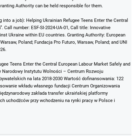
anting Authority can be held responsible for them.
g into a job): Helping Ukrainian Refugee Teens Enter the Central
 Call number: ESF-SI-2024-UA-01, Call title: Innovative
st Ukraine within EU countries. Granting Authority: European
Warsaw, Poland; Fundacja Pro Futuro, Warsaw, Poland; and UNI
026.
fugee Teens Enter the Central European Labour Market Safely and
ków Narodowy Instytutu Wolności – Centrum Rozwoju
ywatelskich na lata 2018-2030 Wartość dofinansowania: 122
ansowanie wkładu własnego fundacji Centrum Organizowania
ędzynarodowy zakłada transfer ukraińskiej platformy
ich uchodźców przy wchodzeniu na rynki pracy w Polsce i