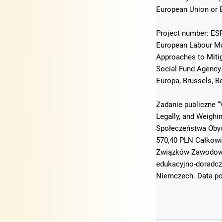
European Union or E
Project number: ESF
European Labour Mar
Approaches to Mitig
Social Fund Agency
Europa, Brussels, B
Zadanie publiczne “
Legally, and Weigh
Społeczeństwa Obyw
570,40 PLN Całkowi
Związków Zawodowyc
edukacyjno-doradcz
Niemczech. Data po