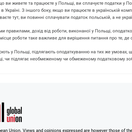
що ви живете та працюєте у Польщі, ви сплачуєте податки у Пол
 в Україні. З іншого боку, якщо ви працюєте в українській ком
аєте тут, ви повинні сплачувати податок польській, а не укра
ми правилами, дохід від роботи, виконаної у Польщі, оподатк
місце роботи таке важливе для вирішення питання про те, де 
цюють у Польщі, підлягають оподаткуванню на тих же умовах, щ
щі, чи підлягає необмеженому чи обмеженому податковому зо
ean Union. Views and opinions expressed are however those of the 