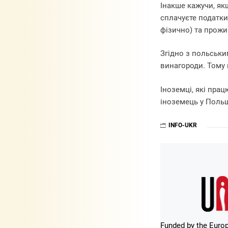
Інакше кажучи, як
сплачуєте податки
фізично) та прожив
Згідно з польськи
винагороди. Тому 
Іноземці, які пра
іноземець у Поль
INFO-UKR
Funded by the Europ