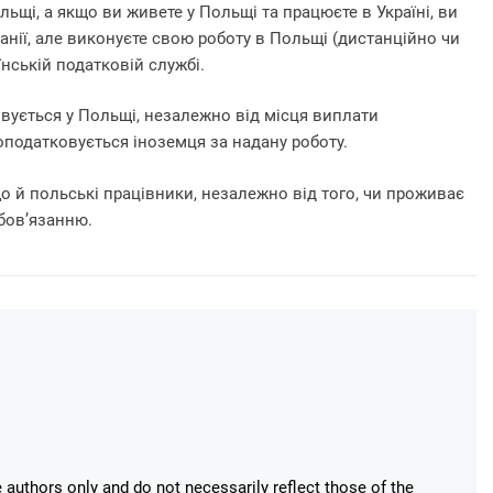
ьщі, а якщо ви живете у Польщі та працюєте в Україні, ви
панії, але виконуєте свою роботу в Польщі (дистанційно чи
їнській податковій службі.
овується у Польщі, незалежно від місця виплати
оподатковується іноземця за надану роботу.
о й польські працівники, незалежно від того, чи проживає
бов’язанню.
authors only and do not necessarily reflect those of the