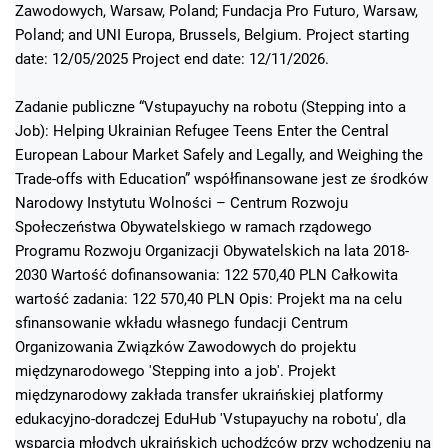
Zawodowych, Warsaw, Poland; Fundacja Pro Futuro, Warsaw,
Poland; and UNI Europa, Brussels, Belgium. Project starting
date: 12/05/2025 Project end date: 12/11/2026.
Zadanie publiczne “Vstupayuchy na robotu (Stepping into a
Job): Helping Ukrainian Refugee Teens Enter the Central
European Labour Market Safely and Legally, and Weighing the
Trade-offs with Education” współfinansowane jest ze środków
Narodowy Instytutu Wolności – Centrum Rozwoju
Społeczeństwa Obywatelskiego w ramach rządowego
Programu Rozwoju Organizacji Obywatelskich na lata 2018-
2030 Wartość dofinansowania: 122 570,40 PLN Całkowita
wartość zadania: 122 570,40 PLN Opis: Projekt ma na celu
sfinansowanie wkładu własnego fundacji Centrum
Organizowania Związków Zawodowych do projektu
międzynarodowego 'Stepping into a job'. Projekt
międzynarodowy zakłada transfer ukraińskiej platformy
edukacyjno-doradczej EduHub 'Vstupayuchy na robotu', dla
wsparcia młodych ukraińskich uchodźców przy wchodzeniu na