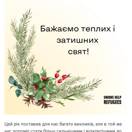
Цей рік поставив для нас багато викликів, але в той же
час допоміг стати більш сильнішими і відкритішими до