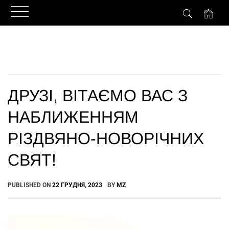
Skip
to
content
ДРУЗІ, ВІТАЄМО ВАС З
НАБЛИЖЕННЯМ
РІЗДВЯНО-НОВОРІЧНИХ
СВЯТ!
PUBLISHED ON
22 ГРУДНЯ, 2023
BY
MZ