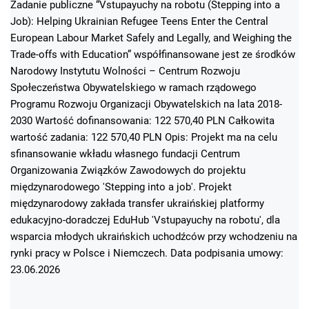
Zadanie publiczne “Vstupayuchy na robotu (Stepping into a
Job): Helping Ukrainian Refugee Teens Enter the Central
European Labour Market Safely and Legally, and Weighing the
Trade-offs with Education” współfinansowane jest ze środków
Narodowy Instytutu Wolności – Centrum Rozwoju
Społeczeństwa Obywatelskiego w ramach rządowego
Programu Rozwoju Organizacji Obywatelskich na lata 2018-
2030 Wartość dofinansowania: 122 570,40 PLN Całkowita
wartość zadania: 122 570,40 PLN Opis: Projekt ma na celu
sfinansowanie wkładu własnego fundacji Centrum
Organizowania Związków Zawodowych do projektu
międzynarodowego 'Stepping into a job'. Projekt
międzynarodowy zakłada transfer ukraińskiej platformy
edukacyjno-doradczej EduHub 'Vstupayuchy na robotu', dla
wsparcia młodych ukraińskich uchodźców przy wchodzeniu na
rynki pracy w Polsce i Niemczech. Data podpisania umowy:
23.06.2026