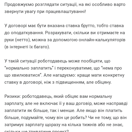
Продовжуємо розглядати ситуації, на які особливо варто
звернути увагу при працевлаштуванні!
У договорі має бути вказана ставка брутто, тобто ставка
до оподаткування. Розрахувати, скільки ви отримаєте на
руки (нетто), можна за допомогою онлайн-калькуляторів
(в інтернеті їх багато).
У такій ситуації роботодавець може пообіцяти, що
“нормально заплатить” і переконуватиме, що “нема про
що хвилюватися”. Але нагадуємо: краще мати конкретну
ставку в договорі, ніж з підвищенням, але обіцяну.
Ризики: роботодавець, який обіцяє вам нормальну
зарплату, але не включає її у ваш договір, може насправді
заплатити як більше, так і менше. Але якщо він платить
більше, подумайте, чому він це робить? Чи не тому, що він
затримує зарплату щоразу на кілька тижнів або не знає,
скільки ще триватиме проект?