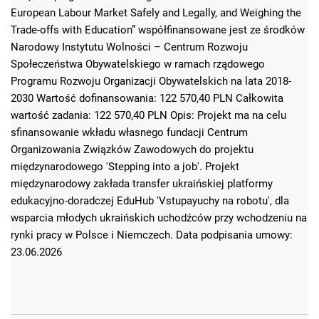
European Labour Market Safely and Legally, and Weighing the
Trade-offs with Education” współfinansowane jest ze środków
Narodowy Instytutu Wolności – Centrum Rozwoju
Społeczeństwa Obywatelskiego w ramach rządowego
Programu Rozwoju Organizacji Obywatelskich na lata 2018-
2030 Wartość dofinansowania: 122 570,40 PLN Całkowita
wartość zadania: 122 570,40 PLN Opis: Projekt ma na celu
sfinansowanie wkładu własnego fundacji Centrum
Organizowania Związków Zawodowych do projektu
międzynarodowego 'Stepping into a job'. Projekt
międzynarodowy zakłada transfer ukraińskiej platformy
edukacyjno-doradczej EduHub 'Vstupayuchy na robotu', dla
wsparcia młodych ukraińskich uchodźców przy wchodzeniu na
rynki pracy w Polsce i Niemczech. Data podpisania umowy:
23.06.2026