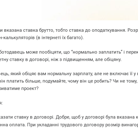
ти вказана ставка брутто, тобто ставка до оподаткування. Розр
алькуляторів (в інтернеті їх багато).
роботодавець може пообіцяти, що “нормально заплатить” і пер
тну ставку в договорі, ніж з підвищенням, але обіцяну.
ець, який обіцяє вам нормальну зарплату, але не включає її у 
ін платить більше, подумайте, чому він це робить? Чи не тому,
триватиме проект?
я:
зати ставку в договорі. Добре, щоб у договорі була вказана 
инна оплата. При укладанні трудового договору розмір винагор