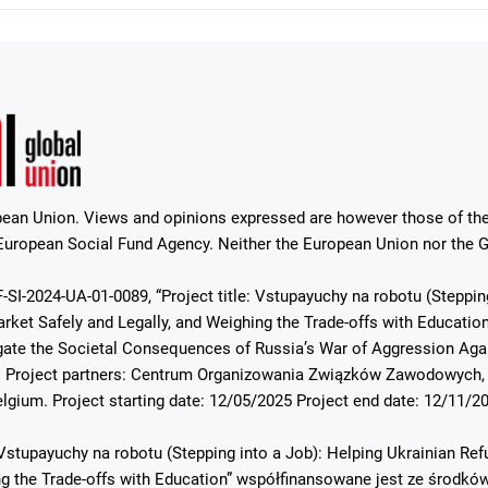
ean Union. Views and opinions expressed are however those of the 
uropean Social Fund Agency. Neither the European Union nor the Gr
-SI-2024-UA-01-0089, “Project title: Vstupayuchy na robotu (Steppin
ket Safely and Legally, and Weighing the Trade-offs with Education”.
ate the Societal Consequences of Russia’s War of Aggression Again
. Project partners: Centrum Organizowania Związków Zawodowych, 
elgium. Project starting date: 12/05/2025 Project end date: 12/11/2
Vstupayuchy na robotu (Stepping into a Job): Helping Ukrainian Re
ing the Trade-offs with Education” współfinansowane jest ze środ