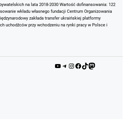
ywatelskich na lata 2018-2030 Wartość dofinansowania: 122
ansowanie wkładu własnego fundacji Centrum Organizowania
ędzynarodowy zakłada transfer ukraińskiej platformy
ich uchodźców przy wchodzeniu na rynki pracy w Polsce i
YouTube
Telegram
Instagram
Facebook
TikTok
Mastodon