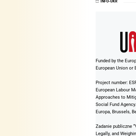
INFO-UKR
Funded by the Europ
European Union or E
Project number: ESF
European Labour Mar
Approaches to Mitig
Social Fund Agency
Europa, Brussels, B
Zadanie publiczne “
Legally, and Weigh