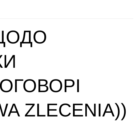
 ЩОДО
КИ
ДОГОВОРІ
A ZLECENIA))