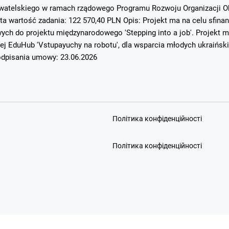
atelskiego w ramach rządowego Programu Rozwoju Organizacji Ob
ta wartość zadania: 122 570,40 PLN Opis: Projekt ma na celu sfin
h do projektu międzynarodowego 'Stepping into a job'. Projekt mi
ej EduHub 'Vstupayuchy na robotu', dla wsparcia młodych ukraińsk
dpisania umowy: 23.06.2026
Політика конфіденційності
Політика конфіденційності