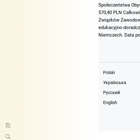
Społeczeństwa Obyw
570,40 PLN Całkowi
Związków Zawodowyc
edukacyjno-doradcz
Niemczech. Data po
Polski
Українська
Русский
English