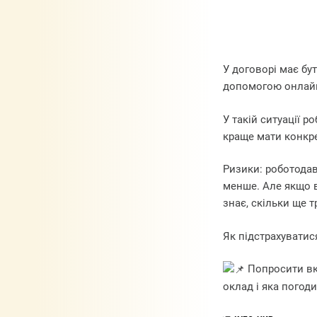
У договорі має бу
допомогою онлайн-к
У такій ситуації 
краще мати конкре
Ризики: роботодав
менше. Але якщо в
знає, скільки ще 
Як підстрахуватис
Попросити вка
оклад і яка погод