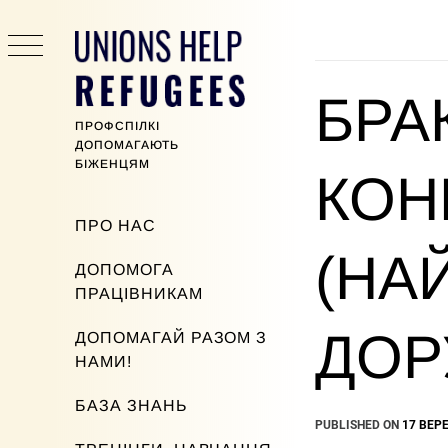
Skip
to
content
БРА
ПРОФСПІЛКІ
ДОПОМАГАЮТЬ
БІЖЕНЦЯМ
КОН
Primary
ПРО НАС
Menu
(НА
ДОПОМОГА
ПРАЦІВНИКАМ
ДОР
ДОПОМАГАЙ РАЗОМ З
НАМИ!
БАЗА ЗНАНЬ
PUBLISHED ON
17 ВЕРЕ