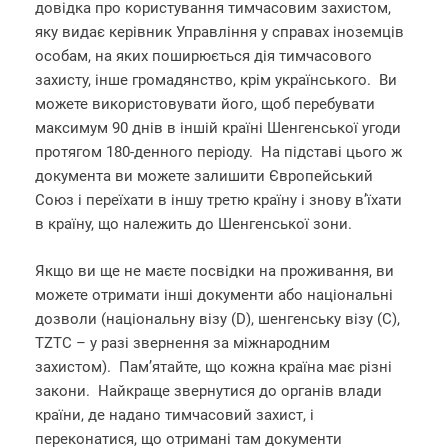
довідка про користування тимчасовим захистом,
яку видає керівник Управління у справах іноземців
особам, на яких поширюється дія тимчасового
захисту, інше громадянство, крім українського. Ви
можете використовувати його, щоб перебувати
максимум 90 днів в іншій країні Шенгенської угоди
протягом 180-денного періоду. На підставі цього ж
документа ви можете залишити Європейський
Союз і переїхати в іншу третю країну і знову в’їхати
в країну, що належить до Шенгенської зони.
Якщо ви ще не маєте посвідки на проживання, ви
можете отримати інші документи або національні
дозволи (національну візу (D), шенгенську візу (C),
TZTC – у разі звернення за міжнародним
захистом). Пам’ятайте, що кожна країна має різні
закони. Найкраще звернутися до органів влади
країни, де надано тимчасовий захист, і
переконатися, що отримані там документи