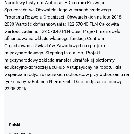
Narodowy Instytutu Wolności – Centrum Rozwoju
Społeczeństwa Obywatelskiego w ramach rządowego
Programu Rozwoju Organizacji Obywatelskich na lata 2018-
2030 Wartość dofinansowania: 122 570,40 PLN Całkowita
wartość zadania: 122 570,40 PLN Opis: Projekt ma na celu
sfinansowanie wkładu własnego fundacji Centrum
Organizowania Związków Zawodowych do projektu
międzynarodowego 'Stepping into a job'. Projekt
międzynarodowy zakłada transfer ukraińskiej platformy
edukacyjno-doradczej EduHub 'Vstupayuchy na robotu', dla
wsparcia młodych ukraińskich uchodźców przy wchodzeniu na
rynki pracy w Polsce i Niemczech. Data podpisania umowy:
23.06.2026
Polski