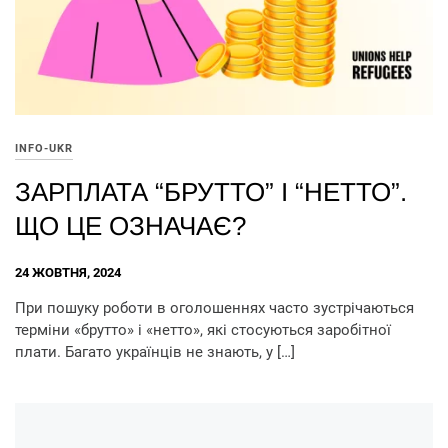
INFO-UKR
ЗАРПЛАТА “БРУТТО” І “НЕТТО”.
ЩО ЦЕ ОЗНАЧАЄ?
24 ЖОВТНЯ, 2024
При пошуку роботи в оголошеннях часто зустрічаються
терміни «брутто» і «нетто», які стосуються заробітної
плати. Багато українців не знають, у […]