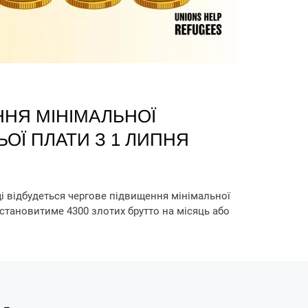
НЯ МІНІМАЛЬНОЇ
ЬОЇ ПЛАТИ З 1 ЛИПНЯ
і відбудеться чергове підвищення мінімальної
і становитиме 4300 злотих брутто на місяць або