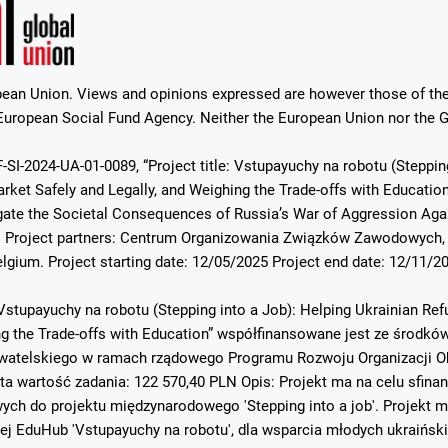
ean Union. Views and opinions expressed are however those of the 
uropean Social Fund Agency. Neither the European Union nor the Gr
-SI-2024-UA-01-0089, “Project title: Vstupayuchy na robotu (Steppin
ket Safely and Legally, and Weighing the Trade-offs with Education”.
ate the Societal Consequences of Russia’s War of Aggression Again
. Project partners: Centrum Organizowania Związków Zawodowych, 
elgium. Project starting date: 12/05/2025 Project end date: 12/11/2
Vstupayuchy na robotu (Stepping into a Job): Helping Ukrainian Re
ing the Trade-offs with Education” współfinansowane jest ze środ
atelskiego w ramach rządowego Programu Rozwoju Organizacji Ob
ta wartość zadania: 122 570,40 PLN Opis: Projekt ma na celu sfin
h do projektu międzynarodowego 'Stepping into a job'. Projekt mi
ej EduHub 'Vstupayuchy na robotu', dla wsparcia młodych ukraińsk