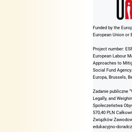
Funded by the Europ
European Union or E
Project number: ESF
European Labour Mar
Approaches to Mitig
Social Fund Agency
Europa, Brussels, B
Zadanie publiczne “
Legally, and Weigh
Społeczeństwa Obyw
570,40 PLN Całkowi
Związków Zawodowyc
edukacyjno-doradcz