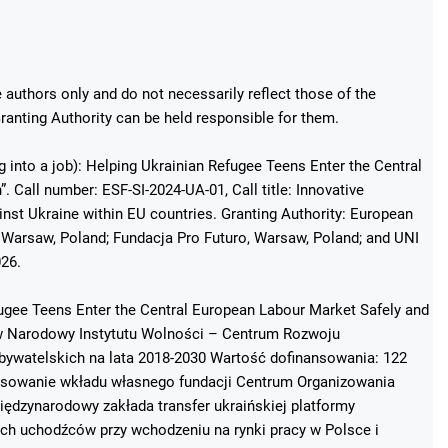
authors only and do not necessarily reflect those of the
anting Authority can be held responsible for them.
g into a job): Helping Ukrainian Refugee Teens Enter the Central
 Call number: ESF-SI-2024-UA-01, Call title: Innovative
st Ukraine within EU countries. Granting Authority: European
Warsaw, Poland; Fundacja Pro Futuro, Warsaw, Poland; and UNI
026.
fugee Teens Enter the Central European Labour Market Safely and
ków Narodowy Instytutu Wolności – Centrum Rozwoju
ywatelskich na lata 2018-2030 Wartość dofinansowania: 122
ansowanie wkładu własnego fundacji Centrum Organizowania
ędzynarodowy zakłada transfer ukraińskiej platformy
ich uchodźców przy wchodzeniu na rynki pracy w Polsce i