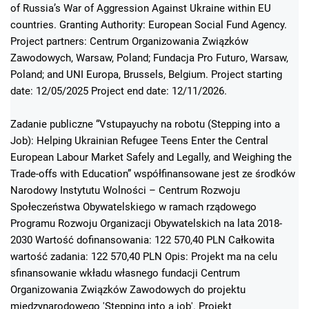
of Russia’s War of Aggression Against Ukraine within EU
countries. Granting Authority: European Social Fund Agency.
Project partners: Centrum Organizowania Związków
Zawodowych, Warsaw, Poland; Fundacja Pro Futuro, Warsaw,
Poland; and UNI Europa, Brussels, Belgium. Project starting
date: 12/05/2025 Project end date: 12/11/2026.
Zadanie publiczne “Vstupayuchy na robotu (Stepping into a
Job): Helping Ukrainian Refugee Teens Enter the Central
European Labour Market Safely and Legally, and Weighing the
Trade-offs with Education” współfinansowane jest ze środków
Narodowy Instytutu Wolności – Centrum Rozwoju
Społeczeństwa Obywatelskiego w ramach rządowego
Programu Rozwoju Organizacji Obywatelskich na lata 2018-
2030 Wartość dofinansowania: 122 570,40 PLN Całkowita
wartość zadania: 122 570,40 PLN Opis: Projekt ma na celu
sfinansowanie wkładu własnego fundacji Centrum
Organizowania Związków Zawodowych do projektu
międzynarodowego 'Stepping into a job'. Projekt