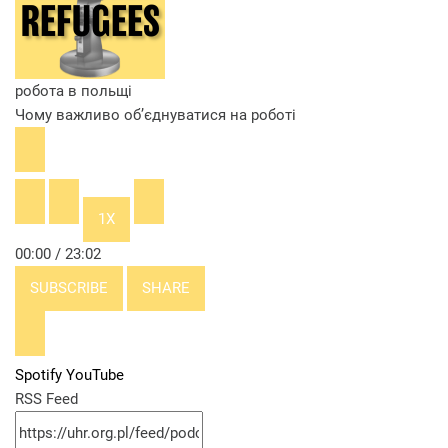
робота в польщі
Чому важливо обʼєднуватися на роботі
PLAY
EPISODE
1X
00:00
/
23:02
SUBSCRIBE
SHARE
Spotify
YouTube
RSS Feed