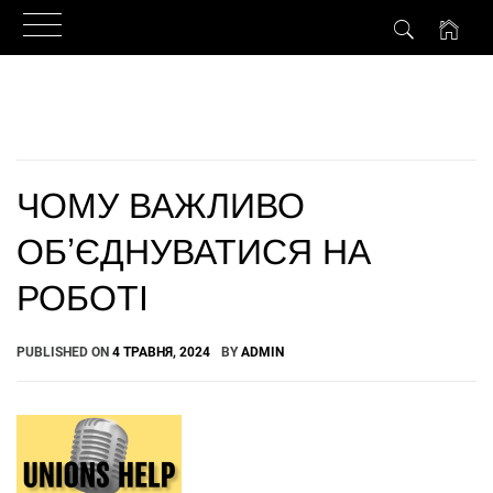
Skip
to
content
ЧОМУ ВАЖЛИВО
ОБʼЄДНУВАТИСЯ НА
РОБОТІ
PUBLISHED ON
4 ТРАВНЯ, 2024
BY
ADMIN