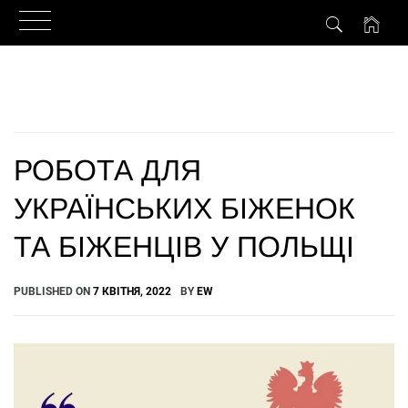
Skip
to
content
РОБОТА ДЛЯ
УКРАЇНСЬКИХ БІЖЕНОК
ТА БІЖЕНЦІВ У ПОЛЬЩІ
PUBLISHED ON
7 КВІТНЯ, 2022
BY
EW