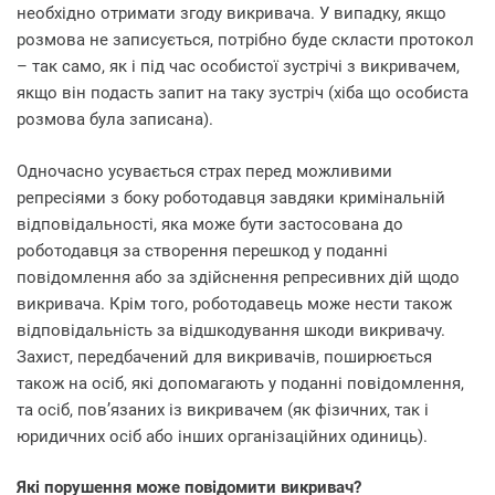
необхідно отримати згоду викривача. У випадку, якщо
розмова не записується, потрібно буде скласти протокол
– так само, як і під час особистої зустрічі з викривачем,
якщо він подасть запит на таку зустріч (хіба що особиста
розмова була записана).
Одночасно усувається страх перед можливими
репресіями з боку роботодавця завдяки кримінальній
відповідальності, яка може бути застосована до
роботодавця за створення перешкод у поданні
повідомлення або за здійснення репресивних дій щодо
викривача. Крім того, роботодавець може нести також
відповідальність за відшкодування шкоди викривачу.
Захист, передбачений для викривачів, поширюється
також на осіб, які допомагають у поданні повідомлення,
та осіб, пов’язаних із викривачем (як фізичних, так і
юридичних осіб або інших організаційних одиниць).
Які порушення може повідомити викривач?