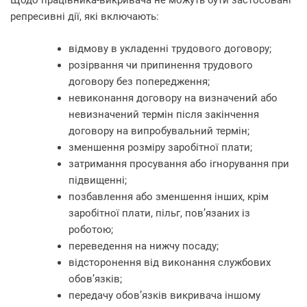
Щодо працівника-викривача не можуть бути застосовані
репресивні дії, які включають:
відмову в укладенні трудового договору;
розірвання чи припинення трудового
договору без попередження;
невиконання договору на визначений або
невизначений термін після закінчення
договору на випробувальний термін;
зменшення розміру заробітної плати;
затримання просування або ігнорування при
підвищенні;
позбавлення або зменшення інших, крім
заробітної плати, пільг, пов’язаних із
роботою;
переведення на нижчу посаду;
відсторонення від виконання службових
обов’язків;
передачу обов’язків викривача іншому