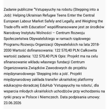
Zadanie publiczne “Vstupayuchy na robotu (Stepping into a
Job): Helping Ukrainian Refugee Teens Enter the Central
European Labour Market Safely and Legally, and Weighing the
Trade-offs with Education” współfinansowane jest ze środków
Narodowy Instytutu Wolności – Centrum Rozwoju
Społeczeństwa Obywatelskiego w ramach rządowego
Programu Rozwoju Organizacji Obywatelskich na lata 2018-
2030 Wartość dofinansowania: 122 570,40 PLN Całkowita
wartość zadania: 122 570,40 PLN Opis: Projekt ma na celu
sfinansowanie wkładu własnego fundacji Centrum
Organizowania Związków Zawodowych do projektu
międzynarodowego 'Stepping into a job'. Projekt
międzynarodowy zakłada transfer ukraińskiej platformy
edukacyjno-doradczej EduHub 'Vstupayuchy na robotu', dla
wsparcia młodych ukraińskich uchodźców przy wchodzeniu na
rynki pracy w Polsce i Niemczech. Data podpisania umowy:
23.06.2026